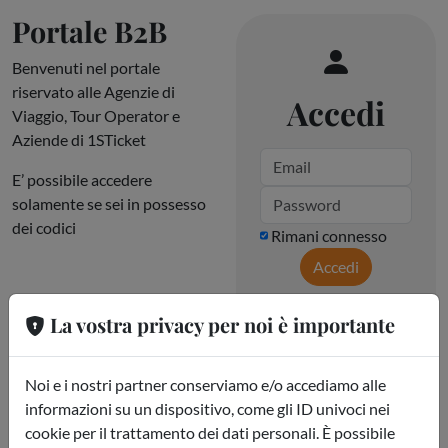
Portale B2B
Benvenuti nel portale
riservato alle Agenzie di
Accedi
Viaggio, Tour Operator e
Aziende di 1STicket
E’ possibile accedere
solamente se sei in possesso
dei codici
Rimani connesso
Accedi
La vostra privacy per noi è importante
Non sei ancora
registrato e vuoi
Noi e i nostri partner conserviamo e/o accediamo alle
lavorare con noi?
informazioni su un dispositivo, come gli ID univoci nei
Iscriviti
cookie per il trattamento dei dati personali. È possibile