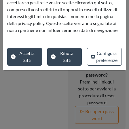
gratuitamente per
accettare o gestire le vostre scelte cliccando qui sotto,
vedere le condizioni
compreso il vostro diritto di opporvi in caso di utilizzo di
che ti abbiamo
interessi legittimi, o in qualsiasi momento nella pagina
riservato sui nostri
della privacy policy. Queste scelte verranno segnalate ai
prodotti
nostri partner e non influenzeranno i dati di navigazione.
Iscriviti
Accetta
Rifiuta
Configura
tutti
tutti
preferenze
Non ricordi la
password?
Premi nel link qui
sotto per avviare la
procedura di reset
password
Recupera pass
word